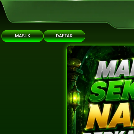
MASUK
DAFTAR