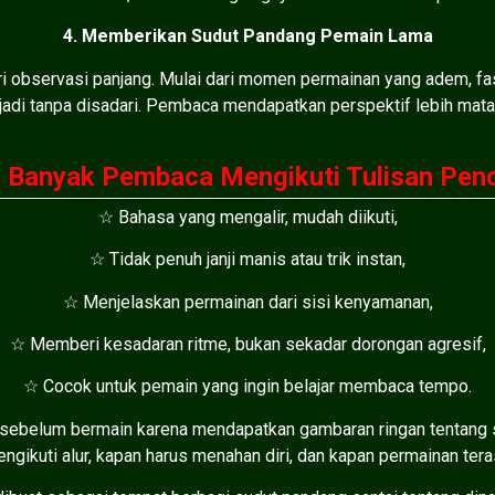
4. Memberikan Sudut Pandang Pemain Lama
i observasi panjang. Mulai dari momen permainan yang adem, fase
rjadi tanpa disadari. Pembaca mendapatkan perspektif lebih matan
Banyak Pembaca Mengikuti Tulisan Pen
☆ Bahasa yang mengalir, mudah diikuti,
☆ Tidak penuh janji manis atau trik instan,
☆ Menjelaskan permainan dari sisi kenyamanan,
☆ Memberi kesadaran ritme, bukan sekadar dorongan agresif,
☆ Cocok untuk pemain yang ingin belajar membaca tempo.
sebelum bermain karena mendapatkan gambaran ringan tentang s
ngikuti alur, kapan harus menahan diri, dan kapan permainan tera