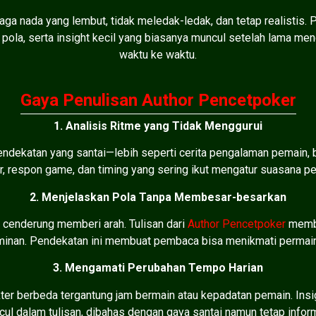
jaga nada yang lembut, tidak meledak-ledak, dan tetap realistis
pola, serta insight kecil yang biasanya muncul setelah lama me
waktu ke waktu.
Gaya Penulisan Author Pencetpoker
1. Analisis Ritme yang Tidak Menggurui
 pendekatan yang santai—lebih seperti cerita pengalaman pemain, 
r, respon game, dan timing yang sering ikut mengatur suasana p
2. Menjelaskan Pola Tanpa Membesar-besarkan
i cenderung memberi arah. Tulisan dari
Author Pencetpoker
memba
minan. Pendekatan ini membuat pembaca bisa menikmati permain
3. Mengamati Perubahan Tempo Harian
r berbeda tergantung jam bermain atau kepadatan pemain. Insigh
ul dalam tulisan, dibahas dengan gaya santai namun tetap inform