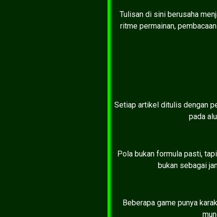
Tulisan di sini berusaha men
ritme permainan, pembacaan 
Setiap artikel ditulis dengan
pada alu
Pola bukan formula pasti, tap
bukan sebagai ja
Beberapa game punya karakte
munc