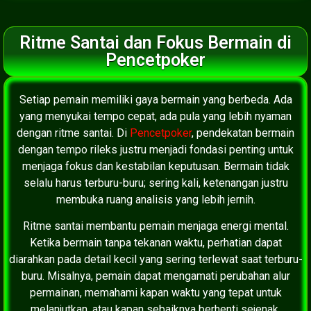
Ritme Santai dan Fokus Bermain di
Pencetpoker
Setiap pemain memiliki gaya bermain yang berbeda. Ada
yang menyukai tempo cepat, ada pula yang lebih nyaman
dengan ritme santai. Di
Pencetpoker
, pendekatan bermain
dengan tempo rileks justru menjadi fondasi penting untuk
menjaga fokus dan kestabilan keputusan. Bermain tidak
selalu harus terburu-buru; sering kali, ketenangan justru
membuka ruang analisis yang lebih jernih.
Ritme santai membantu pemain menjaga energi mental.
Ketika bermain tanpa tekanan waktu, perhatian dapat
diarahkan pada detail kecil yang sering terlewat saat terburu-
buru. Misalnya, pemain dapat mengamati perubahan alur
permainan, memahami kapan waktu yang tepat untuk
melanjutkan, atau kapan sebaiknya berhenti sejenak.